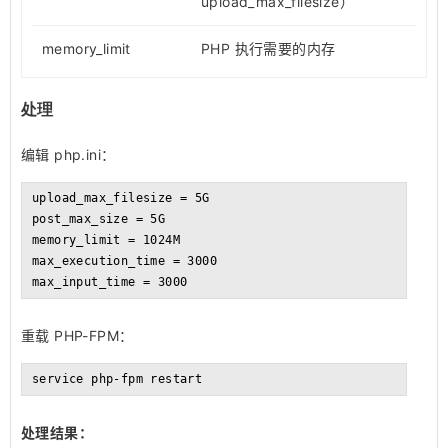
upload_max_filesize）
memory_limit
PHP 执行需要的内存
处理
编辑 php.ini：
upload_max_filesize = 5G

post_max_size = 5G

memory_limit = 1024M

max_execution_time = 3000

max_input_time = 3000
重载 PHP-FPM：
service php-fpm restart
处理结果：