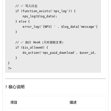
    // ✅ 写入日志

    if (function_exists('nps_log')) {

        nps_log($log_data);

    } else {

        error_log('[NPS] ' . $log_data['message']);

    }

    // ✅ 执行 Hook（只对授权文章）

    if ($is_allowed) {

        do_action('nps_paid_download', $user_id, $post_id
    }

}

?>
? 核心说明
项目
描述