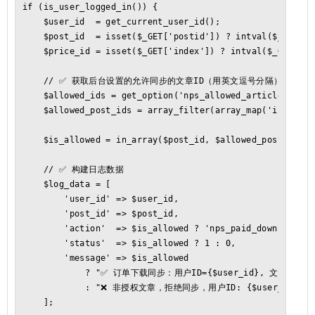
if (is_user_logged_in()) {

    $user_id  = get_current_user_id();

    $post_id  = isset($_GET['postid']) ? intval($_GET['po
    $price_id = isset($_GET['index']) ? intval($_GET['ind
    // ✅ 获取后台设置的允许同步的文章ID（用英文逗号分隔）

    $allowed_ids = get_option('nps_allowed_article_ids', 
    $allowed_post_ids = array_filter(array_map('intval',
    $is_allowed = in_array($post_id, $allowed_post_ids, t
    // ✅ 构建日志数据

    $log_data = [

        'user_id' => $user_id,

        'post_id' => $post_id,

        'action'  => $is_allowed ? 'nps_paid_download' : 
        'status'  => $is_allowed ? 1 : 0,

        'message' => $is_allowed

            ? "✅ 订单下载同步：用户ID={$user_id}, 文章ID={$po
            : "❌ 非授权文章，拒绝同步，用户ID: {$user_id}, 文章I
    ];
